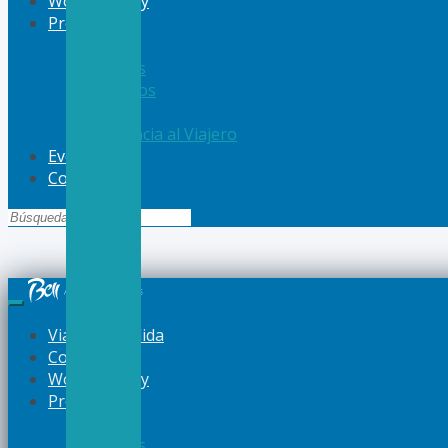
Women Away
Productos
Vuelos
Hoteles
Cruceros
Autos
Asistencia al Viajero
Eventos
Contacto
Viajes a Medida
Corporativo
Women Away
Productos
Vuelos
Hoteles