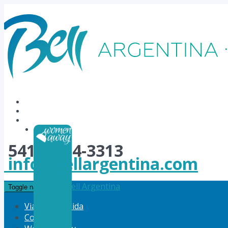
54114784-3313
info@bellargentina.com
Bell Argentina
Toggle navigation
Viajes a Medida
Corporativo