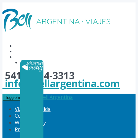
54114784-3313
info@bellargentina.com
Bell Argentina
Toggle navigation
Viajes a Medida
Corporativo
Women Away
Productos
Vuelos