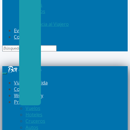
Hoteles
Cruceros
Autos
Asistencia al Viajero
Eventos
Contacto
Viajes a Medida
Corporativo
Women Away
Productos
Vuelos
Hoteles
Cruceros
Autos