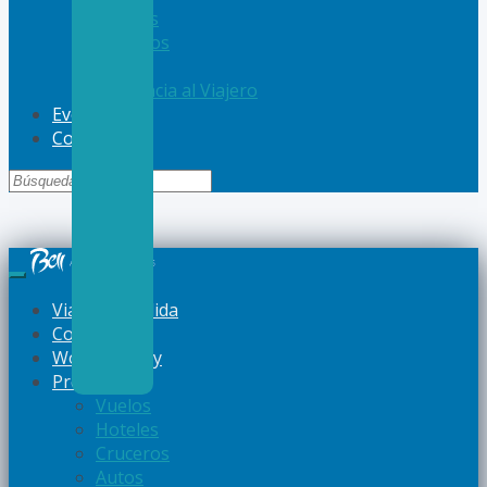
Hoteles
Cruceros
Autos
Asistencia al Viajero
Eventos
Contacto
Viajes a Medida
Corporativo
Women Away
Productos
Vuelos
Hoteles
Cruceros
Autos