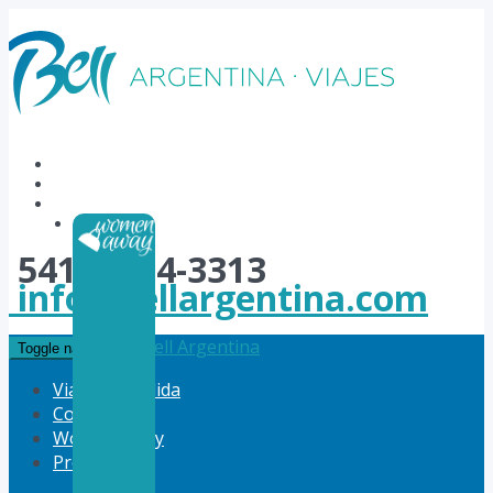
54114784-3313
info@bellargentina.com
Bell Argentina
Toggle navigation
Viajes a Medida
Corporativo
Women Away
Productos
Vuelos