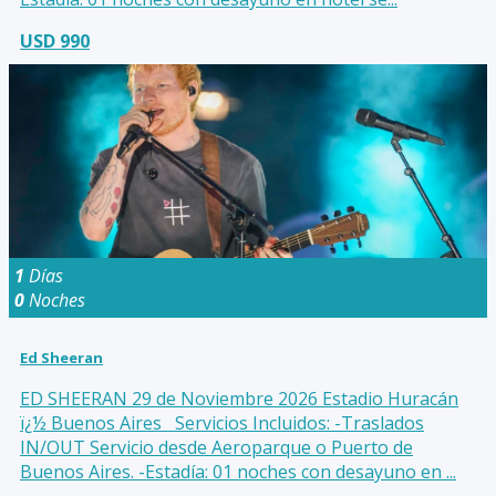
USD 990
1
Días
0
Noches
Ed Sheeran
ED SHEERAN 29 de Noviembre 2026 Estadio Huracán
ï¿½ Buenos Aires Servicios Incluidos: -Traslados
IN/OUT Servicio desde Aeroparque o Puerto de
Buenos Aires. -Estadía: 01 noches con desayuno en ...