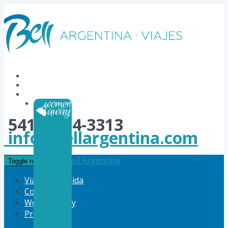
54114784-3313
info@bellargentina.com
Bell Argentina
Toggle navigation
Viajes a Medida
Corporativo
Women Away
Productos
Vuelos