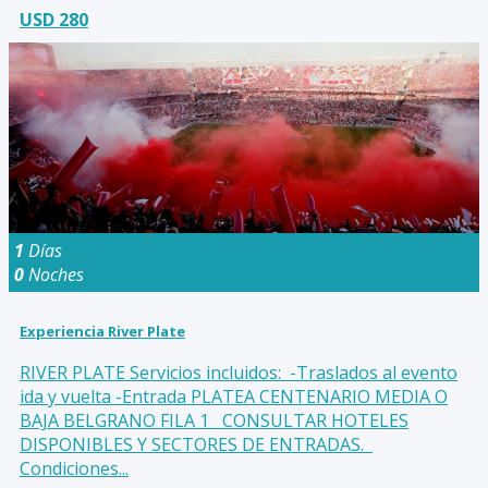
USD 280
1
Días
0
Noches
Experiencia River Plate
RIVER PLATE Servicios incluidos: -Traslados al evento
ida y vuelta -Entrada PLATEA CENTENARIO MEDIA O
BAJA BELGRANO FILA 1 CONSULTAR HOTELES
DISPONIBLES Y SECTORES DE ENTRADAS.
Condiciones...