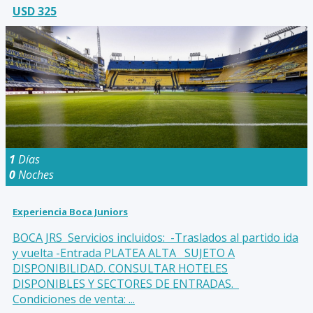
USD 325
1
Días
0
Noches
Experiencia Boca Juniors
BOCA JRS Servicios incluidos: -Traslados al partido ida
y vuelta -Entrada PLATEA ALTA SUJETO A
DISPONIBILIDAD. CONSULTAR HOTELES
DISPONIBLES Y SECTORES DE ENTRADAS.
Condiciones de venta: ...