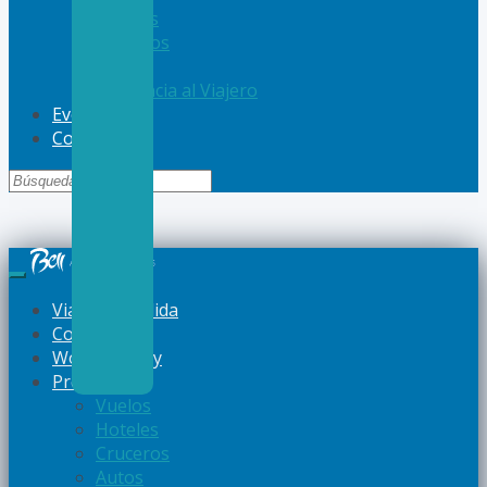
Hoteles
Cruceros
Autos
Asistencia al Viajero
Eventos
Contacto
Viajes a Medida
Corporativo
Women Away
Productos
Vuelos
Hoteles
Cruceros
Autos