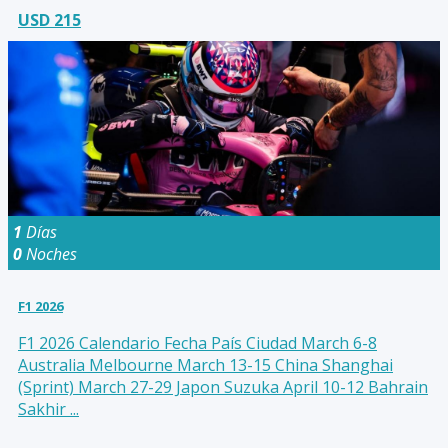
USD 215
1
Días
0
Noches
F1 2026
F1 2026 Calendario Fecha País Ciudad March 6-8
Australia Melbourne March 13-15 China Shanghai
(Sprint) March 27-29 Japon Suzuka April 10-12 Bahrain
Sakhir ...